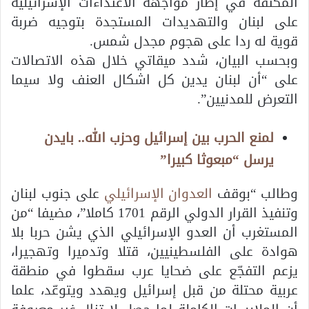
المكثفة في إطار مواجهة الاعتداءات الإسرائيلية
على لبنان والتهديدات المستجدة بتوجيه ضربة
قوية له ردا على هجوم مجدل شمس.
وبحسب البيان، شدد ميقاتي خلال هذه الاتصالات
على “أن لبنان يدين كل اشكال العنف ولا سيما
التعرض للمدنيين”.
لمنع الحرب بين إسرائيل وحزب الله.. بايدن
يرسل “مبعوثا كبيرا”
وطالب “بوقف
العدوان الإسرائيلي
على جنوب لبنان
وتنفيذ القرار الدولي الرقم 1701 كاملا”، مضيفا “من
المستغرب أن العدو الإسرائيلي الذي يشن حربا بلا
هوادة على الفلسطينيين، قتلا وتدميرا وتهجيرا،
يزعم التفجّع على ضحايا عرب سقطوا في منطقة
عربية محتلة من قبل إسرائيل ويهدد ويتوعّد، علما