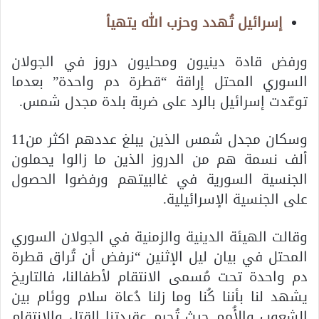
إسرائيل تُهدد وحزب الله يتهيأ
ورفض قادة دينيون ومحليون دروز في الجولان
السوري المحتل إراقة “قطرة دم واحدة” بعدما
توعّدت إسرائيل بالرد على ضربة بلدة مجدل شمس.
وسكان مجدل شمس الذين يبلغ عددهم اكثر من11
ألف نسمة هم من الدروز الذين ما زالوا يحملون
الجنسية السورية في غالبيتهم ورفضوا الحصول
على الجنسية الإسرائيلية.
وقالت الهيئة الدينية والزمنية في الجولان السوري
المحتل في بيان ليل الإثنين “نرفض أن تُراق قطرة
دم واحدة تحت مُسمى الانتقام لأطفالنا، فالتاريخ
يشهد لنا بأننا كُنا وما زلنا دُعاة سلام ووئام بين
الشعوب والأُمم حيث تُحرم عقيدتنا القتل والانتقام