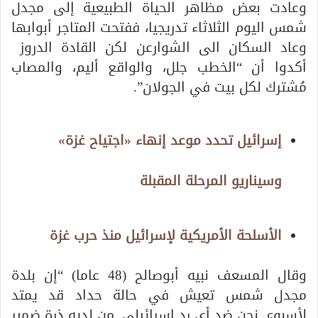
وعادت بعض مظاهر الحياة الطبيعية إلى مجدل
شمس اليوم الثلاثاء تدريجيا، ففتحت المتاجر أبوابها
وعاد السكان الى الشوارعن لكن القادة الدروز
أكدوا أن “الخطب جلل، والواقع أليم، والمصاب
مُشترك لكل بيت في الجولان”.
إسرائيل تحدد موعد إنهاء «اجتياح غزة»
وسيناريو المرحلة المقبلة
الأسلحة الأمريكية لإسرائيل منذ حرب غزة
وقال المسعف نبيه أبوصالح (48 عاما) “إن بلدة
مجدل شمس تعيش في حالة حداد قد يمتد
لأسبوع. نحن ضد أي رد اسرائيلي. من لديه ذرة ضمير