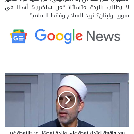
لا يطالب بالرد”، متسائلا “من سنضرب؟ أهلنا في
سوريا ولبنان؟ نريد السلام وفقط السلام”.
ب
ع
د
و
ا
ق
ع
ة
ا
بعد واقعة اعتداء زوجة على والدة زوجها.. c: «الزوجة غير
ع