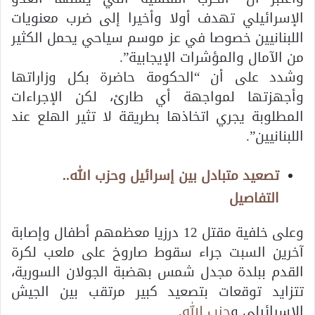
الإسرائيلي تهدف أولا وأخيرا إلى ضرب معنويات
اللبنانيين خصوصا في عز موسم سياحي يحمل الكثير
من الآمال والمؤشرات الإيجابية”.
وشدد على أن “الحكومة حاضرة بكل وزاراتها
وأجهزتها لمواجهة أي طارئ، لكن الإجراءات
المطلوبة يجري اتخاذها بطريقة لا تثير الهلع عند
اللبنانيين”.
تصعيد متبادل بين إسرائيل وحزب الله..
التفاصيل
وعلى خلفية مقتل 12 درزيا معظمهم أطفال وإصابة
آخرين السبت جراء سقوط صاروخ على ملعب لكرة
القدم ببلدة مجدل شمس بهضبة الجولان السورية،
تتزايد توقعات بتصعيد كبير مرتقب بين الجيش
الإسرائيلي و
حزب الل
ه.