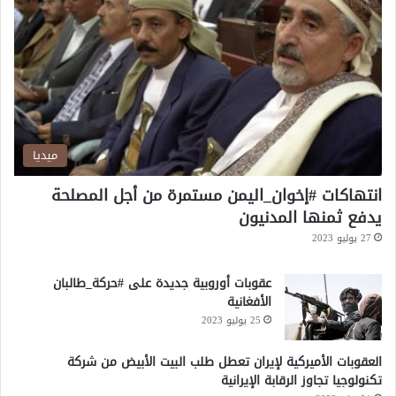
ع
ف
ا
ي
ب
ص
خ
ل
د
ا
م
ح
ة
ي
ح
ا
م
ت
ميديا
ا
ا
ت
ل
انتهاكات #إخوان_اليمن مستمرة من أجل المصلحة
ه
أ
يدفع ثمنها المدنيون
ا
م
27 يوليو 2023
»
ي
ر
عقوبات أوروبية جديدة على #حركة_طالبان
الأفغانية
25 يوليو 2023
العقوبات الأميركية لإيران تعطل طلب البيت الأبيض من شركة
تكنولوجيا تجاوز الرقابة الإيرانية