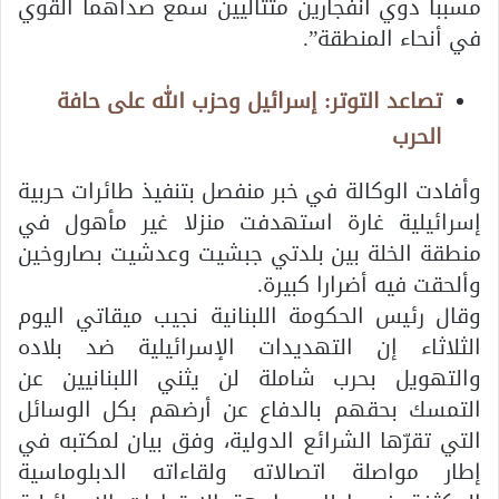
مسبباً دوي انفجارين متتاليين سمع صداهما القوي
في أنحاء المنطقة”.
تصاعد التوتر: إسرائيل وحزب الله على حافة
الحرب
وأفادت الوكالة في خبر منفصل بتنفيذ طائرات حربية
إسرائيلية غارة استهدفت منزلا غير مأهول في
منطقة الخلة بين بلدتي جبشيت وعدشيت بصاروخين
وألحقت فيه أضرارا كبيرة.
وقال رئيس الحكومة اللبنانية نجيب ميقاتي اليوم
الثلاثاء إن التهديدات الإسرائيلية ضد بلاده
والتهويل بحرب شاملة لن يثني اللبنانيين عن
التمسك بحقهم بالدفاع عن أرضهم بكل الوسائل
التي تقرّها الشرائع الدولية، وفق بيان لمكتبه في
إطار مواصلة اتصالاته ولقاءاته الدبلوماسية