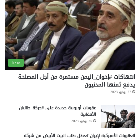
ل
ميديا
انتهاكات #إخوان_اليمن مستمرة من أجل المصلحة
يدفع ثمنها المدنيون
27 يوليو 2023
عقوبات أوروبية جديدة على #حركة_طالبان
الأفغانية
25 يوليو 2023
العقوبات الأميركية لإيران تعطل طلب البيت الأبيض من شركة