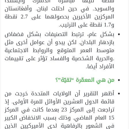
نقطة تليها مباشرة الدنمرك وأيسلندا
والسويد. في حين احتلت لبنان. وأفغانستان
المركزين الأخيرين بحصولهما على 2.7 نقطة
و1.7 نقطة على الترتيب.
بشكل عام، ترتبط التصنيفات بشكل فضفاض
بازدهار البلدان. لكن يبدو أن عوامل أخرى مثل
متوسط العمر المتوقع والروابط الاجتماعية
.والحرية الشخصية والفساد تؤثر على تقييمات
الأفراد أيضا.
من هي المعمّرة “تقيّة”؟
أظهر التقرير أن الولايات المتحدة خرجت من
قائمة الدول العشرين الأوائل للمرة الأولى. إذ
تراجعت إلى المركز 23 بعدما كانت في المركز
15 العام الماضي. وذلك بسبب الانخفاض الكبير
في الشعور بالرفاهية لدى الأميركيين الذين