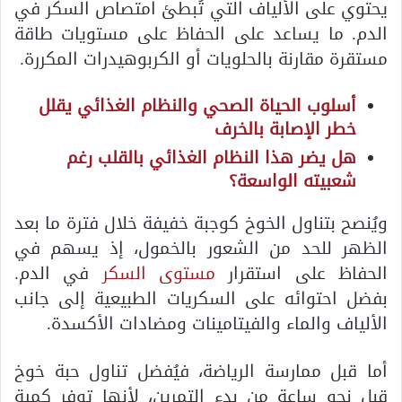
يحتوي على الألياف التي تُبطئ امتصاص السكر في
الدم. ما يساعد على الحفاظ على مستويات طاقة
مستقرة مقارنة بالحلويات أو الكربوهيدرات المكررة.
أسلوب الحياة الصحي والنظام الغذائي يقلل
خطر الإصابة بالخرف
هل يضر هذا النظام الغذائي بالقلب رغم
شعبيته الواسعة؟
ويُنصح بتناول الخوخ كوجبة خفيفة خلال فترة ما بعد
الظهر للحد من الشعور بالخمول، إذ يسهم في
الحفاظ على استقرار
مستوى السكر
في الدم.
بفضل احتوائه على السكريات الطبيعية إلى جانب
الألياف والماء والفيتامينات ومضادات الأكسدة.
أما قبل ممارسة الرياضة، فيُفضل تناول حبة خوخ
قبل نحو ساعة من بدء التمرين، لأنها توفر كمية