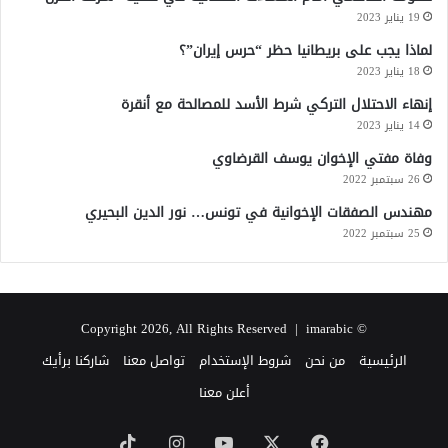
19 يناير 2023
لماذا يجب على بريطانيا حظر “حرس إيران”؟
18 يناير 2023
إنهاء الاحتلال التركي شرط الأسد للمصالحة مع أنقرة
14 يناير 2023
وفاة مفتي الإخوان يوسف القرضاوي
26 سبتمبر 2022
مهندس الصفقات الإخوانية في تونس… نور الدين البحيري
25 سبتمبر 2022
imarabic
© Copyright 2026, All Rights Reserved |
الرئيسية
من نحن
شروط الإستخدام
تواصل معنا
شاركنا برأيك
أعلن معنا
‫X
فيسبوك
‫YouTube
انستقرام
‫TikTok