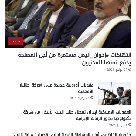
ص
ا
ر
ميديا
انتهاكات #إخوان_اليمن مستمرة من أجل المصلحة
يدفع ثمنها المدنيون
27 يوليو 2023
عقوبات أوروبية جديدة على #حركة_طالبان
الأفغانية
25 يوليو 2023
العقوبات الأميركية لإيران تعطل طلب البيت الأبيض من شركة
تكنولوجيا تجاوز الرقابة الإيرانية
21 يناير 2023
حكومة الكاظمي أمام المساءلة القضائية في قضية “سرقة القرن”