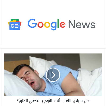
ه
ل
س
ي
ل
ا
ن
ا
ل
هل سيلان اللعاب أثناء النوم يستدعي القلق؟
ل
ع