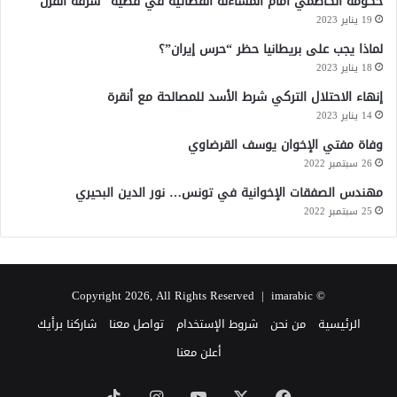
حكومة الكاظمي أمام المساءلة القضائية في قضية “سرقة القرن”
19 يناير 2023
لماذا يجب على بريطانيا حظر “حرس إيران”؟
18 يناير 2023
إنهاء الاحتلال التركي شرط الأسد للمصالحة مع أنقرة
14 يناير 2023
وفاة مفتي الإخوان يوسف القرضاوي
26 سبتمبر 2022
مهندس الصفقات الإخوانية في تونس… نور الدين البحيري
25 سبتمبر 2022
imarabic
© Copyright 2026, All Rights Reserved |
الرئيسية
من نحن
شروط الإستخدام
تواصل معنا
شاركنا برأيك
أعلن معنا
‫X
فيسبوك
‫YouTube
انستقرام
‫TikTok