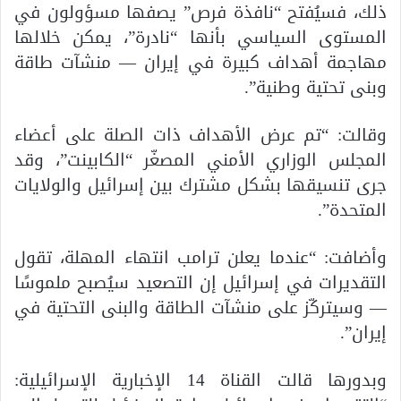
ذلك، فسيُفتح “نافذة فرص” يصفها مسؤولون في
المستوى السياسي بأنها “نادرة”، يمكن خلالها
مهاجمة أهداف كبيرة في إيران — منشآت طاقة
وبنى تحتية وطنية”.
وقالت: “تم عرض الأهداف ذات الصلة على أعضاء
المجلس الوزاري الأمني المصغّر “الكابينت”، وقد
جرى تنسيقها بشكل مشترك بين إسرائيل والولايات
المتحدة”.
وأضافت: “عندما يعلن ترامب انتهاء المهلة، تقول
التقديرات في إسرائيل إن التصعيد سيُصبح ملموسًا
— وسيتركّز على منشآت الطاقة والبنى التحتية في
إيران”.
وبدورها قالت القناة 14 الإخبارية الإسرائيلية: