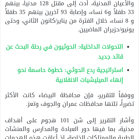
والأعيان المدنية، أدت إلى مقتل 128 مدنياً، بينهم
33 طفلاً و6 نساء، وإصابة 93 آخرين بينهم 35 طفلاً
و 8 نساء، خلال الفترة من يناير/كانون الثاني، وحتى
يونيو/حزيران الماضيين.
التحولات الداخلية: الحوثيون في رحلة البحث عن
قائد جديد
استراتيجية ردع الحوثي: خطوة حاسمة نحو
إنهاء الميليشيات الانقلابية
ووفقاً للتقرير، فإن محافظة البيضاء كانت الأكثر
تضرراً، تلتها محافظات عمران والجوف وتعز.
وأشار التقرير إلى شن 101 هجوم على أهداف
مدنية، بما فيها دور العبادة والمدارس والمنشآت
الطبية والممتلكات الخاصة، إذ أعاقت هذه الهجمات