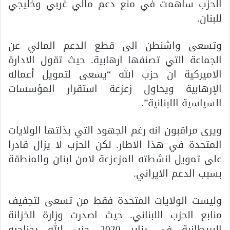
الحزب ساهمت في منع دعم مالي غربي وخليجي
للبنان.
وتسعى واشنطن الى قطع الدعم المالي عن
الجماعة التي تصنفها ارهابية. حيث تقول الادارة
الاميركية ان حزب الله “يسعى لتمويل أعماله
الإرهابية ويحاول زعزعة استقرار المؤسسات
السياسية اللبنانية”.
ويرى مراقبون انه رغم الجهود التي بذلتها الولايات
المتحدة في هذا الاطار. لكن الحزب لا يزال قادرا
على تمويل انشطته المزعزعة لامن لبنان والمنطقة
بسبب الدعم الايراني.
وليست الولايات المتحدة فقط من تسعى لتجفيف
منابع الحزب اللبناني. حيث اصدرت وزارة الخزانة
البريطانية في يناير 2020 حزب الله بجناحيه