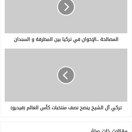
ص
ا
ل
ح
ة
.
المصالحة ..الإخوان في تركيا بين المطرقة و السندان
.
ا
ل
ت
إ
ر
خ
ك
و
ي
ا
آ
ن
ل
ف
ا
ي
ل
ت
ش
تركي آل الشيخ ينصح نصف منتخبات كأس العالم (فيديو)
ر
ي
ك
خ
ي
ي
ا
ن
مقالات ذات صلة
ب