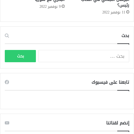
ف
رئيس؟
9 نوفمبر 2022
ي
11 نوفمبر 2022
د
ي
و
بحث
)
ا
ل
ب
ح
ث
تابعنا على فيسبوك
ع
ن
:
إنضم لقناتنا