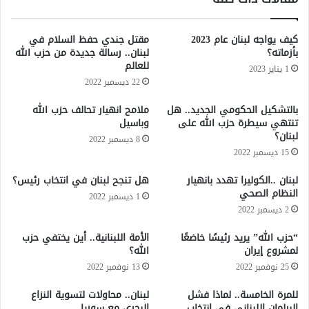
ص
ي
ح
ن
ن
كيف يواجه لبنان عام 2023
مقتل جندي حفظ السلام في
ا
ص
بأزماته؟
لبنان.. رسالة جديدة من حزب الله
ل
ف
للعالم
1 يناير 2023
م
م
22 ديسمبر 2022
ط
ن
ر
ت
بالتشكيل الحكومي الجديد.. هل
ملامح انهيار تحالف حزب الله
ق
خ
تنتهي سيطرة حزب الله على
وباسيل
ة
ب
لبنان؟
8 ديسمبر 2022
و
ا
15 ديسمبر 2022
ا
ت
ل
ك
لبنان ..الكوليرا تهدد بانهيار
هل تنجح لبنان في انتخاب رئيس؟
س
أ
النظام الصحي
1 ديسمبر 2022
ن
س
2 ديسمبر 2022
د
ا
ا
ل
“حزب الله” يريد رئيسًا خاضعًا
الأمة اللبنانية.. أين يختفي حزب
ن
ع
لمشروع إيران
الله؟
ا
25 نوفمبر 2022
13 نوفمبر 2022
ل
م
للمرة الخامسة.. لماذا فشل
لبنان.. محاولات لتسوية النزاع
(
البرلمان اللبناني في انتخاب
البحري مع سوريا