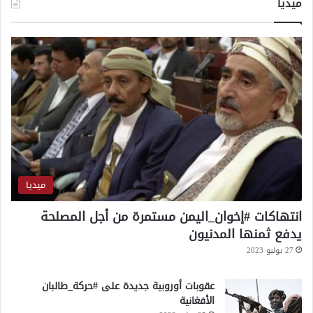
ميديا
ا
م
ج
م
ب
ا
ش
ر
ميديا
انتهاكات #إخوان_اليمن مستمرة من أجل المصلحة
يدفع ثمنها المدنيون
27 يوليو 2023
عقوبات أوروبية جديدة على #حركة_طالبان
الأفغانية