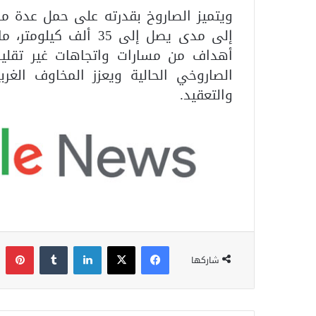
ويتميز الصاروخ بقدرته على حمل عدة مركب
إلى مدى يصل إلى 35 أ
أهداف من مسارات واتجاهات غير تقليد
الصاروخي الحالية ويعزز المخاوف الغ
والتعقيد.
فيسبوك
‫X
لينكدإن
‏Tumblr
بينتيري
شاركها