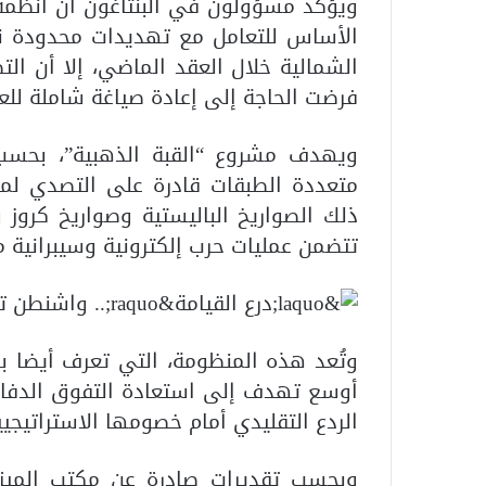
ويؤكد مسؤولون في البنتاغون أن أنظمة 
الأساس للتعامل مع تهديدات محدودة نسبي
الشمالية خلال العقد الماضي، إلا أن الت
فرضت الحاجة إلى إعادة صياغة شاملة للعق
ويهدف مشروع “القبة الذهبية”، بحسب
متعددة الطبقات قادرة على التصدي لمخت
ذلك الصواريخ الباليستية وصواريخ كروز 
تتضمن عمليات حرب إلكترونية وسيبرانية مت
وتُعد هذه المنظومة، التي تعرف أيضا باس
أوسع تهدف إلى استعادة التفوق الدفا
الردع التقليدي أمام خصومها الاستراتيجيي
وبحسب تقديرات صادرة عن مكتب الميز