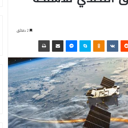
2 دقائق
‏Reddit
‏VKontakte
Odnoklassniki
سكايب
ماسنجر
مشاركة عبر البريد
طباعة