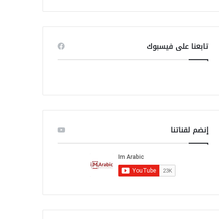
ب
ح
ث
ع
ن
تابعنا على فيسبوك
:
إنضم لقناتنا