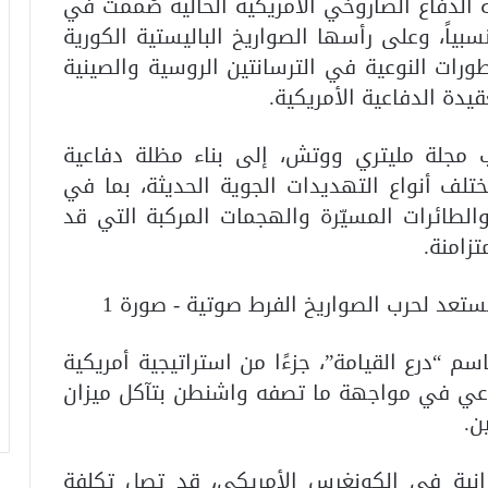
الدفاع الصاروخي الأمريكية الحالية صُممت في
اً، وعلى رأسها الصواريخ الباليستية الكورية
طورات النوعية في الترسانتين الروسية والصينية
يدة الدفاعية الأمريكية.
 مجلة مليتري ووتش، إلى بناء مظلة دفاعية
لف أنواع التهديدات الجوية الحديثة، بما في
والطائرات المسيّرة والهجمات المركبة التي قد
زامنة.
م “درع القيامة”، جزءًا من استراتيجية أمريكية
عي في مواجهة ما تصفه واشنطن بتآكل ميزان
ن.
انية في الكونغرس الأمريكي، قد تصل تكلفة