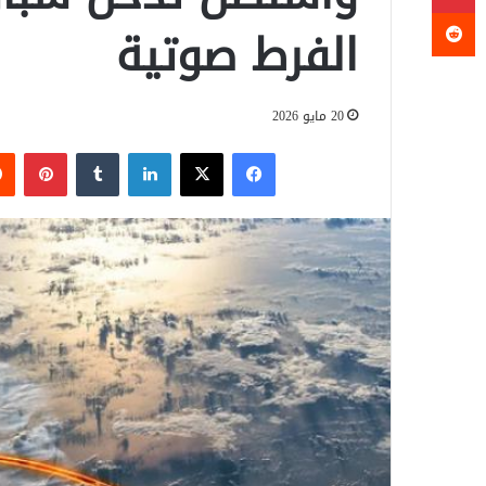
الفرط صوتية
20 مايو 2026
فيسبوك
‫X
لينكدإن
‏Tumblr
بينتيريست