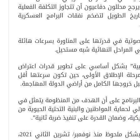
ون دولار، فيما يرجح محللون دفاعيون أن تتجاوز التكلفة الفعلية
تاريخ الطويل لتضخم نفقات البرامج العسكرية
 صوتية في قدرتها على المناورة بسرعات هائلة
ي المراحل النهائية شبه مستحيل.
هبية” بشكل أساسي على تطوير قدرات اعتراض
حلة الإطلاق الأولى، حين تكون سرعتها أقل
بل خروجها الكامل من أراضي الدولة المهاجمة.
تنفيذي رقم 14186 الخاص بالبرنامج على أن الهدف من المنظومة يتمثل في
 لحماية المواطنين والبنية التحتية الحيوية من
ية، وضمان القدرة على تنفيذ ضربة ثانية”.
وكانت المخاوف الأمريكية قد تصاعدت بشكل ملحوظ منذ نوفمبر/ تشرين الثاني 2021،