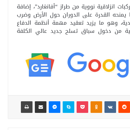
ات انزلاقية نووية من طراز “أفانغارد”، إضافة
لف كيلومتر، ما يمنحه القدرة على الدوران حول الأرض وضرب
ية، وهو ما يزيد تعقيد مهمة أنظمة الدفاع
ربية من دخول سباق تسلح جديد عالي الكلفة
ست
‏Reddit
‏VKontakte
Odnoklassniki
‫Pocket
سكايب
ماسنجر
مشاركة عبر البريد
طباعة