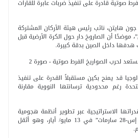
ة فرط صوتية قادرة على تنفيذ ضربات عابرة للقارات
ون هايتن، نائب رئيس هيئة الأركان المشتركة
”، موضحًا أن الصاروخ دار حول الكرة الأرضية قبل
ب هدفها داخل الصين بدقة كبيرة.
وجيا قد يمنح بكين مستقبلاً القدرة على تنفيذ
دة رغم محدودية ترسانتها النووية مقارنة
راتها الاستراتيجية عبر تطوير أنظمة هجومية
متقدمة، كان أحدثها إطلاق صاروخ “آر إس-28 سارمات” في 13 مايو/ أيار، وهو أثقل
.