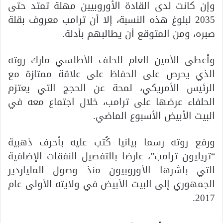
وإن كانت لدى القادة الأوروبيين مهلة تمتد حتى
2035 لبلوغ هذه النسبة، إلا أن ترامب معروف بقلة
صبره، ومن المتوقع أن يطالبهم بأدلة.
وأعطى الأمين العام للحلف الأطلسي مارك روته
الذي يحرص على الحفاظ على علاقة ممتازة مع
الرئيس الأمريكي، لمحة عن الحجج التي يعتزم
الحلفاء عرضها على ترامب، خلال اجتماع معه في
البيت الأبيض الأسبوع الماضي.
ورفع روته رسما بيانيا كُتب عليه بأحرف ذهبية
“تريليون ترامب”، عارضا بالتفصيل النفقات الإضافية
التي باشرها الأوروبيون منذ وصول الملياردير
الجمهوري إلى البيت الأبيض في ولايته الأولى عام
2017.