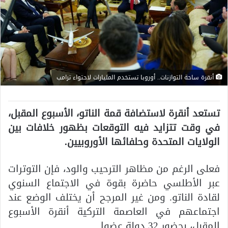
أنقرة ساحة التوازنات.. أوروبا تستخدم المليارات لاحتواء ترامب
تستعد أنقرة لاستضافة قمة الناتو، الأسبوع المقبل،
في وقت تتزايد فيه التوقعات بظهور خلافات بين
الولايات المتحدة وحلفائها الأوروبيين.
فعلى الرغم من مظاهر الترحيب والود، فإن التوترات
عبر الأطلسي حاضرة بقوة في الاجتماع السنوي
لقادة الناتو. ومن غير المرجح أن يختلف الوضع عند
اجتماعهم في العاصمة التركية أنقرة الأسبوع
المقبل، بحضور 32 دولة عضوا.