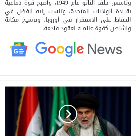
وتأسس حلف الناتو عام 1949، وأصبح قوة دفاعية
بقيادة الولايات المتحدة، ويُنسب إليه الفضل في
الحفاظ على الاستقرار في أوروبا، وترسيخ مكانة
واشنطن كقوة عالمية لعقود قادمة.
ب
د
ع
م
ح
م
ل
ة