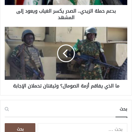
ا
بدعم حملة الزيدي.. الصدر يكسر الغياب ويعود إلى
ل
المشهد
ز
ي
د
م
ي
ا
.
ا
.
ل
ا
ذ
ل
ي
ص
ي
د
ف
ر
ا
ي
ما الذي يفاقم أزمة الصومال؟ وثيقتان تحملان الإجابة
ق
ك
م
س
أ
ر
ز
بحث
ا
م
ل
ة
غ
ا
ا
ي
ل