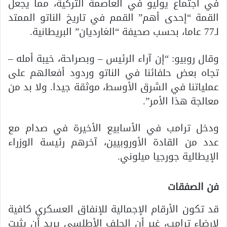
في اجتماع يوليو في العاصمة التركية، مما يجعل
القمة “إحدى أهم” القمم في تاريخ الناتو الممتد
لـ77 عاما، بحسب صحيفة “الغارديان” البريطانية.
وقال روبيو: “إن آراء الرئيس – وبصراحة، خيبة أمله –
تجاه بعض حلفائنا في الناتو وردود أفعالهم على
عملياتنا في الشرق الأوسط، موثقة جيدا. ولا بد من
معالجة هذا الأمر”.
ودخل ترامب في الأسابيع الأخيرة في صدام مع
عدد من القادة الأوروبيين، آخرهم رئيسة الوزراء
الإيطالية جورجيا ميلوني.
فن الصفقات
قد تكون الأرقام الإجمالية للإنفاق العسكري كافية
لإرضاء ترامب، غير أن الحلف الأطلسي يريد أن يثبت