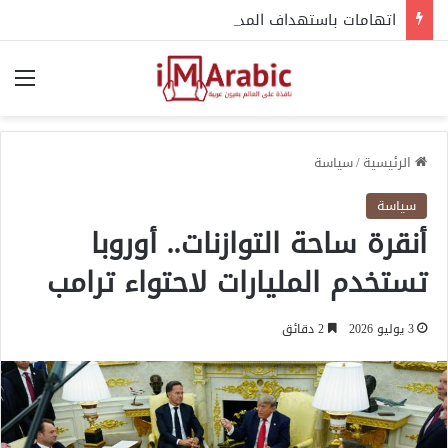
اتهامات باستهداف المدنيين بالطيران الحربي في السودان.. سماء الحرب فوق شمال كردفان
الق
الرئيسية
/
سياسة
سياسة
أنقرة ساحة التوازنات.. أوروبا
تستخدم المليارات لاحتواء ترامب
3 يوليو 2026
2 دقائق