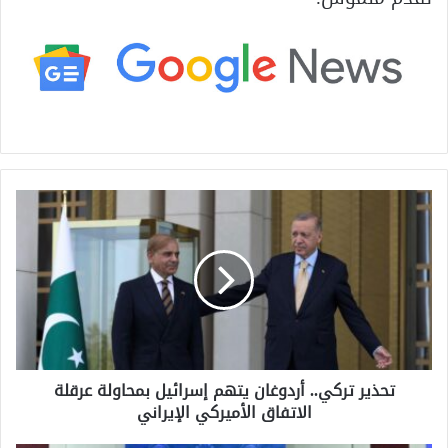
ت
ح
ذ
ي
ر
ت
ر
ك
ي
تحذير تركي.. أردوغان يتهم إسرائيل بمحاولة عرقلة
.
الاتفاق الأميركي الإيراني
.
أ