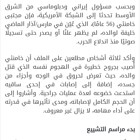
وبحسب مسؤول إيراني ودبلوماسي من الشرق
الأوسط تحدثا إلى الشبكة الأمريكية، فإن مجتبى
خامنئي (56 عامًا)، الذي عُيّن في مارس/آذار الماضي
خليفة لوالده، لم يظهر علنًا أو يصدر حتى تسجيلًا
صوتيًا منذ اندلاع الحرب.
وأكد ثلاثة أشخاص مطلعين على الملف أن خامنئي
أُصيب بجروح خطيرة في الهجوم نفسه الذي قتل
والده، حيث تعرض لحروق في الوجه وأجزاء من
جسده، إضافة إلى إصابات في إحدى ساقيه
استدعت خضوعه لعدة عمليات جراحية. وأشاروا إلى
أن الحجم الكامل لإصاباته، ومدى تأثيرها في قدرته
على أداء مهامه، لا يزال غير معروف.
بدء مراسم التشييع