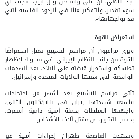
عبد اللهي، إن على واشنطن وتل أبيب «تجنب أي
سوء تقدير، والتفكير مليًا في الردود القاسية التي
قد تواجهانها».
استعراض للقوة
ويرى مراقبون أن مراسم التشييع تمثل استعراضًا
للقوة من جانب النظام الإيراني، في محاولة لإظهار
تماسكه واستمرار قبضته على البلاد، بعد الهجمات
الواسعة التي شنتها الولايات المتحدة وإسرائيل.
تأتي مراسم التشييع بعد أشهر من احتجاجات
واسعة شهدتها إيران في يناير/كانون الثاني،
واجهتها السلطات بحملة أمنية دامية أسفرت،
بحسب التقرير، عن مقتل آلاف الأشخاص.
وشهدت العاصمة طهران إجراءات أمنية غير