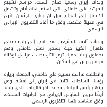
وبدأت إيران رسميا صباح السبت، مراسم تشييع
المرشد علي خامنئي التي تستمر ستة أيام وتشمل
الانتقال إلى العراق قبل أن يوارى الجثمان الثرى
في مدينة مشهد، وفق ما أفاد التلفزيون الإيراني
الرسمي.
وتوافد آلاف المشيعين منذ الفجر إلى باحة مصلى
طهران الكبير حيث يسجى نعش خامنئي وهم
يحملون رايات حمراء ترمز للثأر، بحسب مراسل لوكالة
فرانس برس في المكان.
وانطلقت مراسم تشييع علي خامنئي، الجمعة، بزيارة
رؤساء السلطات الثلاث في إيران إلى نعشه، ومن
بينهم رئيس البرلمان محمد باقر قاليباف، الذي يقود
أيضًا فريق التفاوض الإيراني مع الولايات المتحدة،
وفق مشاهد بثها التلفزيون الرسمي.