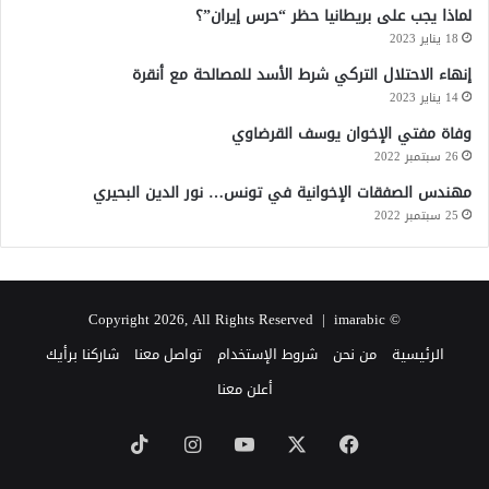
لماذا يجب على بريطانيا حظر “حرس إيران”؟
18 يناير 2023
إنهاء الاحتلال التركي شرط الأسد للمصالحة مع أنقرة
14 يناير 2023
وفاة مفتي الإخوان يوسف القرضاوي
26 سبتمبر 2022
مهندس الصفقات الإخوانية في تونس… نور الدين البحيري
25 سبتمبر 2022
imarabic
© Copyright 2026, All Rights Reserved |
الرئيسية
من نحن
شروط الإستخدام
تواصل معنا
شاركنا برأيك
أعلن معنا
‫X
فيسبوك
‫YouTube
انستقرام
‫TikTok