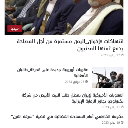
ي
ا
ل
إ
ي
ميديا
ر
ا
انتهاكات #إخوان_اليمن مستمرة من أجل المصلحة
ن
يدفع ثمنها المدنيون
ي
27 يوليو 2023
عقوبات أوروبية جديدة على #حركة_طالبان
الأفغانية
25 يوليو 2023
العقوبات الأميركية لإيران تعطل طلب البيت الأبيض من شركة
تكنولوجيا تجاوز الرقابة الإيرانية
21 يناير 2023
حكومة الكاظمي أمام المساءلة القضائية في قضية “سرقة القرن”
19 يناير 2023