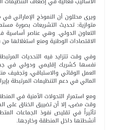
الأساليب فعالية في إضعاف التنظيمات ا
ويرى محللون أن النموذج الإماراتي في 
متوازية: تحديث التشريعات بصورة مستمر
التعاون الدولي. وهي عناصر أساسية ف
الاقتصادات الوطنية ومنع استغلالها من 
وفي وقت تتزايد فيه التحديات المرتبطة 
نفسها كشريك إقليمي ودولي في جهود
العمل الوقائي والاستباقي، وتجفيف مناب
المالي في دعم التنظيمات المرتبطة بإيرا
ومع استمرار التحولات الأمنية في المنطقة
وقت مضى، إلا أن تضييق الخناق على الشب
تأثيراً في تقليص نفوذ الجماعات المتط
أنشطتها داخل المنطقة وخارجها.