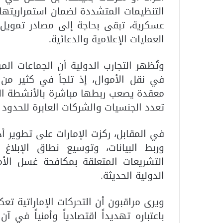
التنظيمات المتشددة لضمان استمراريتها
عسكرية، تبقى بحاجة إلى مصادر تمويل ث
العمليات الإعلامية والدعائية.
وتُظهر التجارب الدولية أن الجماعات المر
في نقل الأموال، إذ تلجأ في كثير من
معقدة يصعب ربطها مباشرة بالأنشطة ا
تعدد الجنسيات والشركات العابرة للحدود ل
في المقابل، ركزت الإمارات على تطوير أد
وربط البيانات، وتوسيع نطاق الإبلا
التشريعات المتعلقة بمكافحة غسل الأم
الدولية الحديثة.
ويرى مراقبون أن التحركات الإماراتية تعك
باعتباره تهديداً اقتصادياً وأمنياً في 