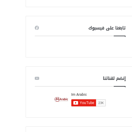
ب
ح
ث
ع
ن
تابعنا على فيسبوك
:
إنضم لقناتنا