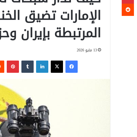
الإمارات تضيق الخن
المرتبطة بإيران وحز
13 مايو 2026
فيسبوك
‫X
لينكدإن
‏Tumblr
بينتيريست