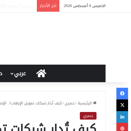
اخر الأخبار
قانون الردع الأمري
الخميس 6 أغسطس 2026
الرئيسية
عربي
د
فيسبوك
‫X
الرئيسية
/
حصري
/
كيف تُدار شبكات تمويل الإرهاب؟.. الإم
لينكدإن
حصري
كيف تُدار شبكات تم
بينتيريست