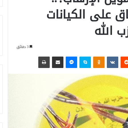
اق على الكيانات
ب الله
3 دقائق
‏Reddit
‏VKontakte
Odnoklassniki
سكايب
ماسنجر
مشاركة عبر البريد
طباعة