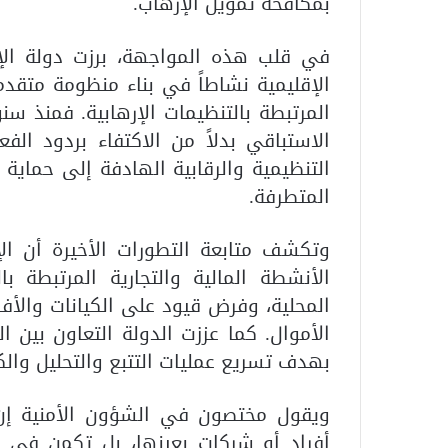
بمكافحة تمويل الإرهاب.
في قلب هذه المواجهة، برزت دولة
ال
الإقليمية نشاطاً في بناء منظومة متقدم
المرتبطة بالتنظيمات الإرهابية. فمنذ س
الاستباقي بدلاً من الاكتفاء بردود ا
التنظيمية والرقابية الهادفة إلى حماية 
المتطرفة.
وتكشف متابعة التطورات الأخيرة أن ال
الأنشطة المالية والتجارية المرتبطة ب
المحلية، وفرض قيود على الكيانات والأ
الأموال. كما عززت الدولة التعاون بين ا
بهدف تسريع عمليات التتبع والتحليل والك
ويقول مختصون في الشؤون الأمنية إن 
أفراد أو شركات بعينها، بل تكمن في ا