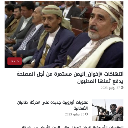
ر
م
ع
إ
ي
ر
ا
ن
ميديا
انتهاكات #إخوان_اليمن مستمرة من أجل المصلحة
يدفع ثمنها المدنيون
27 يوليو 2023
عقوبات أوروبية جديدة على #حركة_طالبان
الأفغانية
25 يوليو 2023
العقوبات الأميركية لإيران تعطل طلب البيت الأبيض من شركة