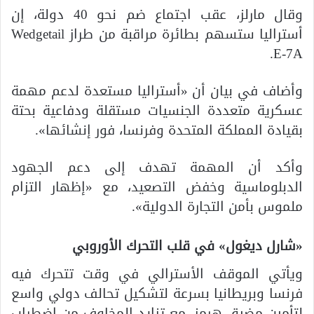
وقال مارلز، عقب اجتماع ضم نحو 40 دولة، إن
أستراليا ستسهم بطائرة مراقبة من طراز Wedgetail
E-7A.
وأضاف في بيان أن «أستراليا مستعدة لدعم مهمة
عسكرية متعددة الجنسيات مستقلة ودفاعية بحتة
بقيادة المملكة المتحدة وفرنسا، فور إنشائها».
وأكد أن المهمة تهدف إلى دعم الجهود
الدبلوماسية وخفض التصعيد، مع «إظهار التزام
ملموس بأمن التجارة الدولية».
«شارل ديغول» في قلب التحرك الأوروبي
ويأتي الموقف الأسترالي في وقت تتحرك فيه
فرنسا وبريطانيا بسرعة لتشكيل تحالف دولي واسع
لتأمين مضيق هرمز، مع تزايد المخاوف من اضطراب