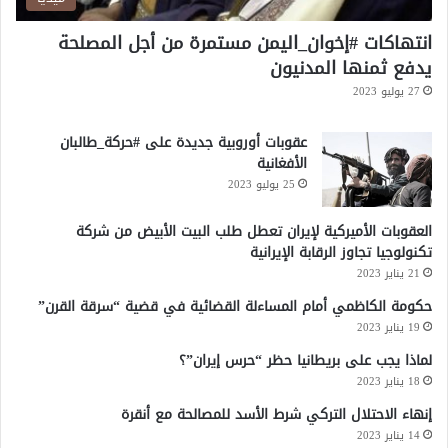
ن
ي
انتهاكات #إخوان_اليمن مستمرة من أجل المصلحة
ة
يدفع ثمنها المدنيون
أ
27 يوليو 2023
م
ر
عقوبات أوروبية جديدة على #حركة_طالبان
ي
الأفغانية
ك
ي
25 يوليو 2023
ة
العقوبات الأميركية لإيران تعطل طلب البيت الأبيض من شركة
تكنولوجيا تجاوز الرقابة الإيرانية
21 يناير 2023
حكومة الكاظمي أمام المساءلة القضائية في قضية “سرقة القرن”
19 يناير 2023
لماذا يجب على بريطانيا حظر “حرس إيران”؟
18 يناير 2023
إنهاء الاحتلال التركي شرط الأسد للمصالحة مع أنقرة
14 يناير 2023