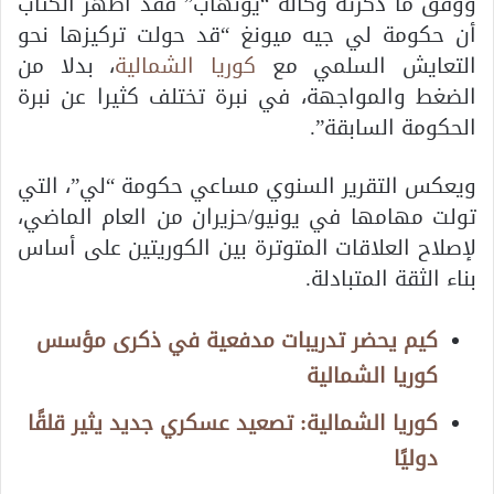
ووفق ما ذكرته وكالة “يونهاب” فقد أظهر الكتاب
أن حكومة لي جيه ميونغ “قد حولت تركيزها نحو
التعايش السلمي مع
كوريا الشمالية
، بدلا من
الضغط والمواجهة، في نبرة تختلف كثيرا عن نبرة
الحكومة السابقة”.
ويعكس التقرير السنوي مساعي حكومة “لي”، التي
تولت مهامها في يونيو/حزيران من العام الماضي،
لإصلاح العلاقات المتوترة بين الكوريتين على أساس
بناء الثقة المتبادلة.
كيم يحضر تدريبات مدفعية في ذكرى مؤسس
كوريا الشمالية
كوريا الشمالية: تصعيد عسكري جديد يثير قلقًا
دوليًا