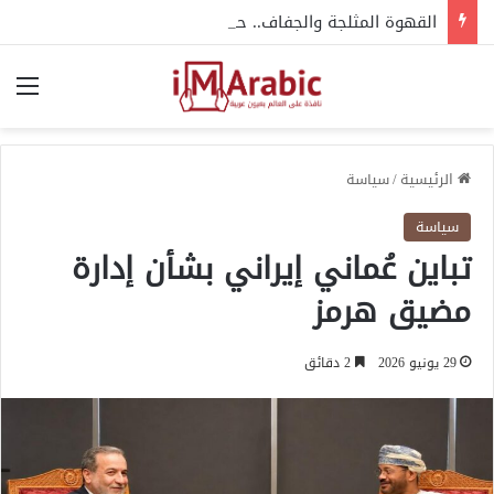
القهوة المثلجة والجفاف.. حقيقة ما يقوله الخبراء
الق
الرئيسية
/
سياسة
سياسة
تباين عُماني إيراني بشأن إدارة
مضيق هرمز
29 يونيو 2026
2 دقائق