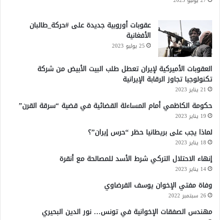
27 يوليو 2023
ا
ع
ي
عقوبات أوروبية جديدة على #حركة_طالبان
و
الأفغانية
ش
25 يوليو 2023
ي
ك
العقوبات الأميركية لإيران تعطل طلب البيت الأبيض من شركة
تكنولوجيا تجاوز الرقابة الإيرانية
21 يناير 2023
حكومة الكاظمي أمام المساءلة القضائية في قضية “سرقة القرن”
19 يناير 2023
لماذا يجب على بريطانيا حظر “حرس إيران”؟
18 يناير 2023
إنهاء الاحتلال التركي شرط الأسد للمصالحة مع أنقرة
14 يناير 2023
وفاة مفتي الإخوان يوسف القرضاوي
26 سبتمبر 2022
مهندس الصفقات الإخوانية في تونس… نور الدين البحيري