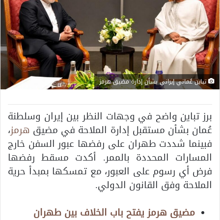
تباين عُماني إيراني بشأن إدارة مضيق هرمز
برز تباين واضح في وجهات النظر بين إيران وسلطنة
عُمان بشأن مستقبل إدارة الملاحة في مضيق
هرمز
،
فبينما شددت طهران على رفضها عبور السفن خارج
المسارات المحددة بالممر. أكدت مسقط رفضها
فرض أي رسوم على العبور، مع تمسكها بمبدأ حرية
الملاحة وفق القانون الدولي.
مضيق هرمز يفتح باب الخلاف بين طهران