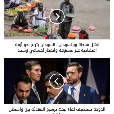
ش
ل
س
ل
ط
ة
ب
و
فشل سلطة بورتسودان.. السودان يترنح نحو أزمة
ر
اقتصادية غير مسبوقة وانفجار اجتماعي وشيك
ت
س
و
ا
د
ل
ا
د
ن
و
.
ح
.
ة
ا
ت
ل
س
س
ت
و
الدوحة تستضيف لقاءً لبحث ترسيخ التهدئة بين واشنطن
ض
د