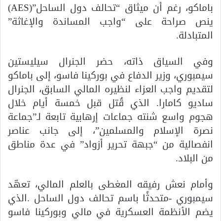
باماكو، رغم أن ميثاق “تحالف دول الساحل”(AES)
ينص صراحة على “واجب المساندة والإغاثة”
المتبادلة.
وفي السياق ذاته، حضر الجنرال سيليستين
سيمبوري، وزير الدفاع في بوركينا فاسو، إلى باماكو
لتقديم واجب العزاء لنظيره المالي السابق، الجنرال
ساديو كامارا. الذي قُتل قبل خمسة أيام خلال
هجوم واسع شنته جماعات إرهابية تابعة لـ”جماعة
نصرة الإسلام والمسلمين”، إلى جانب عناصر
انفصالية من “جبهة تحرير أزواد” في عدة مناطق
من البلاد.
وأمام نعش رفيقه المغطى بالعلم المالي، تعهّد
سيمبوري -متحدثًا باسم تحالف دول الساحل .الذي
يضم الأنظمة العسكرية في مالي وبوركينا فاسو