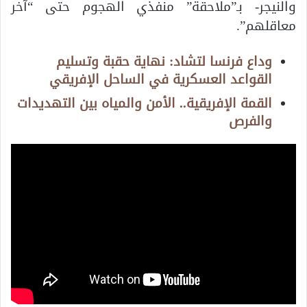
والنيجر- بـ”ملاحقة” منفذي الهجوم حتى “آخر
معاقلهم”.
وداع فرنسا لتشاد: نهاية حقبة وتسليم
القواعد العسكرية في الساحل الإفريقي
القمة الإفريقية.. الأمن والمياه بين التهديدات
والفرص