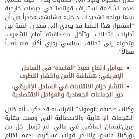
هذه الأنظمة استنزاف قواتها في جبهات خارجية
بينما تواجه تهديدات داخلية مشابهة، محذراً من أن
“استمرار هذا النمط قد يؤدي إلى فقدان الثقة بين
أطراف التحالف. وتآكل مصداقيته أمام الشعوب،
وتحوله إلى تحالف سياسي رمزي أكثر منه أمنياً
فعالاً”.
عوامل ارتفاع نفوذ ‘القاعدة’ في الساحل
الإفريقي: هشاشة الأمن وانتشار التطرف
انتشار حزام الانقلابات في الساحل الإفريقي:
دور الجماعات الجهادية والعوامل الاقتصادية
وكانت صحيفة “لوموند” الفرنسية قد ذكرت أنه خلال
الهجمات
الإرهاب
ية والانفصالية التي وقعت نهاية
إبريل/نيسان الماضي في مالي. لم ترسل كل من
بوركينا فاسو والنيجر قوات عسكرية لدعم نظام