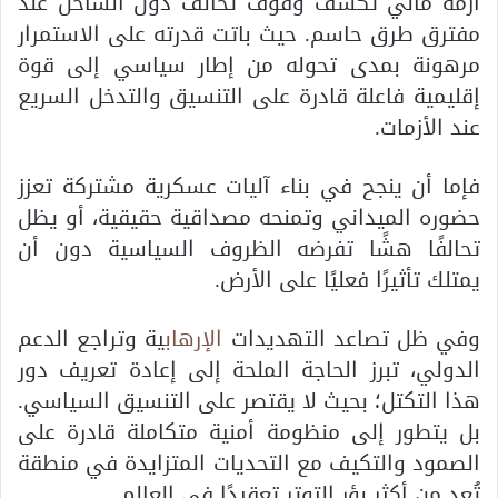
أزمة مالي تكشف وقوف تحالف دول الساحل عند
مفترق طرق حاسم. حيث باتت قدرته على الاستمرار
مرهونة بمدى تحوله من إطار سياسي إلى قوة
إقليمية فاعلة قادرة على التنسيق والتدخل السريع
عند الأزمات.
فإما أن ينجح في بناء آليات عسكرية مشتركة تعزز
حضوره الميداني وتمنحه مصداقية حقيقية، أو يظل
تحالفًا هشًا تفرضه الظروف السياسية دون أن
يمتلك تأثيرًا فعليًا على الأرض.
وفي ظل تصاعد التهديدات
الإرهاب
ية وتراجع الدعم
الدولي، تبرز الحاجة الملحة إلى إعادة تعريف دور
هذا التكتل؛ بحيث لا يقتصر على التنسيق السياسي.
بل يتطور إلى منظومة أمنية متكاملة قادرة على
الصمود والتكيف مع التحديات المتزايدة في منطقة
تُعد من أكثر بؤر التوتر تعقيدًا في العالم.