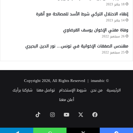
18 يناير 2023
إنهاء الاحتلال التركي شرط الأسد للمصالحة مع أنقرة
14 يناير 2023
وفاة مفتي الإخوان يوسف القرضاوي
26 سبتمبر 2022
مهندس الصفقات الإخوانية في تونس… نور الدين البحيري
25 سبتمبر 2022
imarabic
© Copyright 2026, All Rights Reserved |
الرئيسية
من نحن
شروط الإستخدام
تواصل معنا
شاركنا برأيك
أعلن معنا
‫X
فيسبوك
‫YouTube
انستقرام
‫TikTok