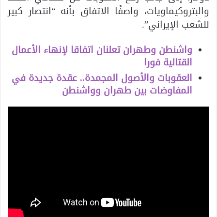
والبتروكيماويات، واصفًا الاتفاق بأنه “انتصار كبير
للشعب الإيراني”.
واشنطن وطهران تعلنان اتفاقا لإنهاء الأعمال
القتالية فورا
العقوبات والأصول المجمدة.. عقدة جديدة في
المفاوضات بين طهران وواشنطن