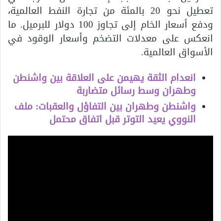
تعطيل نحو 20 بالمئة من تجارة النفط العالمية،
ودفع أسعار الخام إلى تجاوز 100 دولار للبرميل. ما
انعكس على معدلات التضخم وأسعار الوقود في
الأسواق العالمية.
انعدام الثقة يهيمن على العلاقة بين واشنطن
وطهران وسط رسائل متضاربة
واشنطن وطهران بين التفاؤل والعقبات: ملف
النووي يعيد التوتر قبل اتفاق محتمل