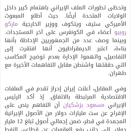
وتحظى تطورات الملف الإيراني باهتمام كبير داخل
الولايات المتحدة أيضًا. حيث أطلع المبعوث
الأميركي ستيف ويتكوف ووزير الخارجية
ماركو
روبيو
أعضاء في الكونغرس على آخر المستجدات.
وبينما وصف عدد من الجمهوريين الإحاطة بأنها
بناءة، اعتبر الديمقراطيون أنها افتقرت إلى
التفاصيل، واتهموا الإدارة بعدم توضيح المكاسب
التي حققتها واشنطن مقابل التفاهمات الأخيرة مع
طهران.
وفي المقابل، أعلنت إيران إحراز تقدم في الملفات
الاقتصادية المرتبطة بالاتفاق. إذ أكد الرئيس
الإيراني
مسعود بزشكيان
أن التفاهم ينص على
الإفراج عن ست مليارات دولار من الأصول الإيرانية
المجمدة في قطر، ضمن إجمالي أصول تبلغ 12 مليار
دولار. إلى جانب رفع العقوبات عن قطاعي النفط