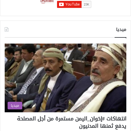
ت
ت
س
ت
ه
ميديا
د
ف
ت
ر
ا
م
ب
ميديا
انتهاكات #إخوان_اليمن مستمرة من أجل المصلحة
يدفع ثمنها المدنيون